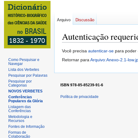
Arquivo
Discussão
Autenticação requeri
Ir
Ir
Você precisa
autenticar-se
para poder 
para
para
Retornar para
Arquivo:Anexo-2.1-low.j
Como Pesquisar e
Navegar
navegação
pesquisar
Lista dos Verbetes
Pesquisar por Palavras
Pesquisar por
ISBN 978-85-85239-91-6
Categorias
NOVOS VERBETES
Política de privacidade
Conferências
Populares da Glória
Listagem das
Conferências
Metodologia e
Recursos
Fontes de Informação
Formas de
Colaboração