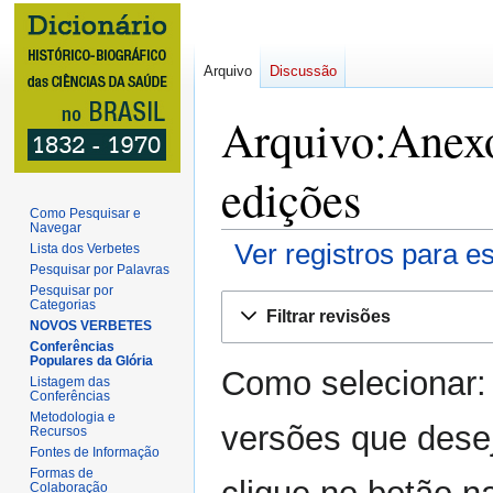
Arquivo
Discussão
Arquivo:Anexo-
edições
Como Pesquisar e
Navegar
Ver registros para e
Lista dos Verbetes
Pesquisar por Palavras
Pesquisar por
Ir
Ir
Categorias
Filtrar revisões
para
para
NOVOS VERBETES
Conferências
navegação
pesquisar
Populares da Glória
Como selecionar:
Listagem das
Conferências
Metodologia e
versões que dese
Recursos
Fontes de Informação
Formas de
Colaboração