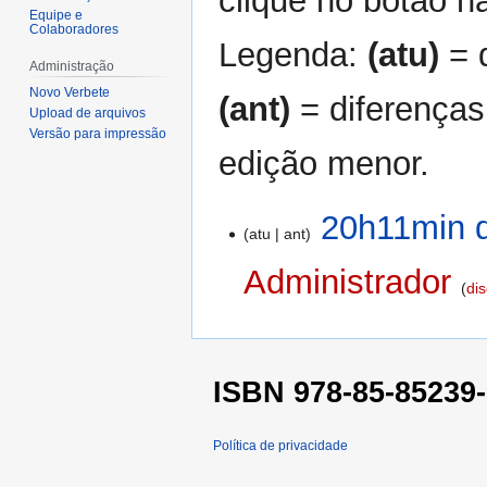
clique no botão na
Equipe e
Colaboradores
Legenda:
(atu)
= d
Administração
Novo Verbete
(ant)
= diferenças
Upload de arquivos
Versão para impressão
edição menor.
23
20h11min d
atu
ant
de
agosto
Administrador
di
de
2023
S
e
m
ISBN 978-85-85239-
r
e
s
Política de privacidade
u