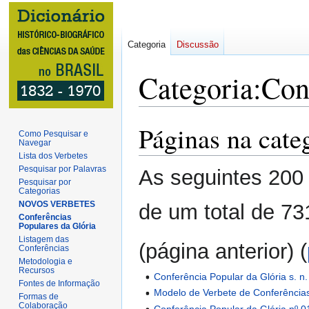
Categoria
Discussão
Categoria
:
Con
Páginas na cate
Ir
Ir
Como Pesquisar e
Navegar
para
para
Lista dos Verbetes
navegação
pesquisar
Pesquisar por Palavras
As seguintes 200 
Pesquisar por
Categorias
NOVOS VERBETES
de um total de 73
Conferências
Populares da Glória
Listagem das
(página anterior) (
Conferências
Metodologia e
Recursos
Conferência Popular da Glória s. n.
Fontes de Informação
Modelo de Verbete de Conferência
Formas de
Colaboração
Conferência Popular da Glória nº 0