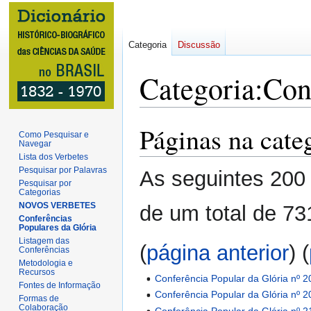
Categoria
Discussão
Categoria
:
Con
Páginas na cate
Ir
Ir
Como Pesquisar e
Navegar
para
para
Lista dos Verbetes
navegação
pesquisar
Pesquisar por Palavras
As seguintes 200 
Pesquisar por
Categorias
NOVOS VERBETES
de um total de 73
Conferências
Populares da Glória
Listagem das
(
página anterior
) (
Conferências
Metodologia e
Recursos
Conferência Popular da Glória nº 2
Fontes de Informação
Conferência Popular da Glória nº 2
Formas de
Colaboração
Conferência Popular da Glória nº 2