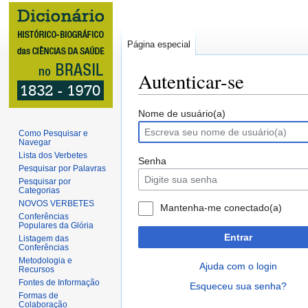
Página especial
Autenticar-se
Ir
Ir
Nome de usuário(a)
para
para
Como Pesquisar e
Navegar
navegação
pesquisar
Lista dos Verbetes
Senha
Pesquisar por Palavras
Pesquisar por
Categorias
NOVOS VERBETES
Mantenha-me conectado(a)
Conferências
Populares da Glória
Entrar
Listagem das
Conferências
Metodologia e
Ajuda com o login
Recursos
Fontes de Informação
Esqueceu sua senha?
Formas de
Colaboração