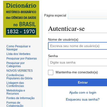
Página especial
Autenticar-se
Ir
Ir
Nome de usuário(a)
para
para
Como Pesquisar e
Navegar
navegação
pesquisar
Lista dos Verbetes
Senha
Pesquisar por Palavras
Pesquisar por
Categorias
NOVOS VERBETES
Mantenha-me conectado(a)
Conferências
Populares da Glória
Entrar
Listagem das
Conferências
Metodologia e
Ajuda com o login
Recursos
Fontes de Informação
Esqueceu sua senha?
Formas de
Colaboração