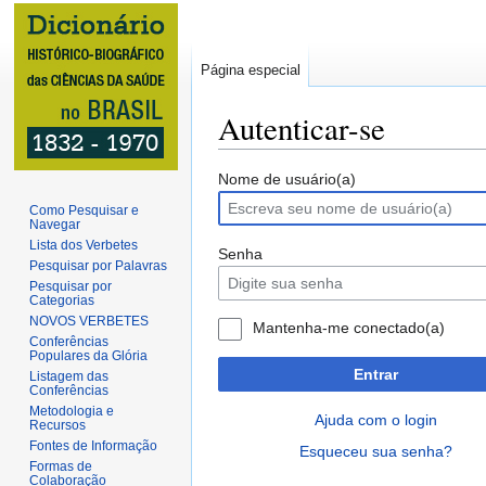
Página especial
Autenticar-se
Ir
Ir
Nome de usuário(a)
para
para
Como Pesquisar e
Navegar
navegação
pesquisar
Lista dos Verbetes
Senha
Pesquisar por Palavras
Pesquisar por
Categorias
NOVOS VERBETES
Mantenha-me conectado(a)
Conferências
Populares da Glória
Entrar
Listagem das
Conferências
Metodologia e
Ajuda com o login
Recursos
Fontes de Informação
Esqueceu sua senha?
Formas de
Colaboração