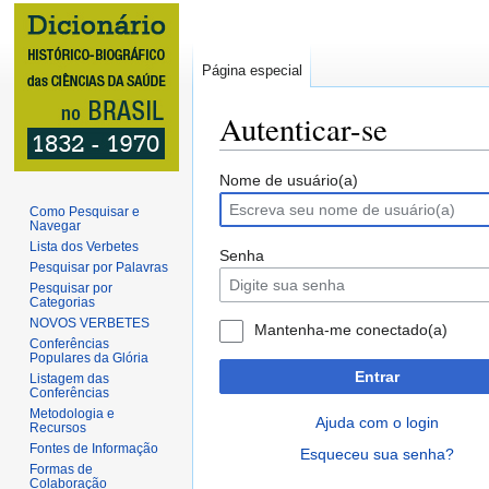
Página especial
Autenticar-se
Ir
Ir
Nome de usuário(a)
para
para
Como Pesquisar e
Navegar
navegação
pesquisar
Lista dos Verbetes
Senha
Pesquisar por Palavras
Pesquisar por
Categorias
NOVOS VERBETES
Mantenha-me conectado(a)
Conferências
Populares da Glória
Entrar
Listagem das
Conferências
Metodologia e
Ajuda com o login
Recursos
Fontes de Informação
Esqueceu sua senha?
Formas de
Colaboração