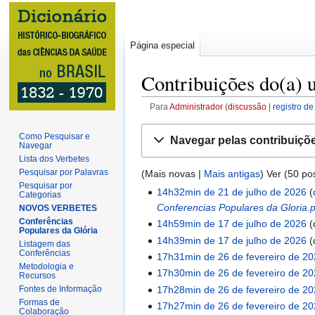
Página especial
Contribuições do(a) 
Para
Administrador
discussão
registro de
Ir
Ir
Como Pesquisar e
Navegar pelas contribuiçõ
para
para
Navegar
Lista dos Verbetes
navegação
pesquisar
Pesquisar por Palavras
(
Mais novas
|
Mais antigas
) Ver (
50 pos
Pesquisar por
14h32min de 21 de julho de 2026
21
Categorias
Conferencias Populares da Gloria.
NOVOS VERBETES
de
Conferências
14h59min de 17 de julho de 2026
julho
17
Populares da Glória
S
14h39min de 17 de julho de 2026
de
de
Listagem das
Conferências
e
S
17h31min de 26 de fevereiro de 2
2026
julho
26
Metodologia e
m
e
S
17h30min de 26 de fevereiro de 2
de
de
Recursos
r
m
e
S
2026
17h28min de 26 de fevereiro de 2
Fontes de Informação
fevereiro
e
r
m
Formas de
e
17h27min de 26 de fevereiro de 2
de
Colaboração