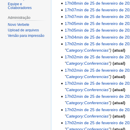
s
e
r
m
S
2026
17h08min de 25 de fevereiro de 2
25
Equipe e
u
s
e
r
Colaboradores
e
S
17h07min de 25 de fevereiro de 2
de
m
u
s
e
m
e
S
17h07min de 25 de fevereiro de 2
fevereiro
Administração
o
m
u
s
r
m
e
S
17h05min de 25 de fevereiro de 2
de
Novo Verbete
d
o
m
u
e
r
m
e
S
2026
17h05min de 25 de fevereiro de 2
Upload de arquivos
e
d
o
m
s
e
r
m
Versão para impressão
e
S
17h04min de 25 de fevereiro de 2
e
e
d
o
u
s
e
r
m
e
S
17h02min de 25 de fevereiro de 2
d
e
e
d
m
u
s
e
r
m
e
"
Category:Conferencias
"
atual
i
d
e
e
o
m
u
s
e
r
m
17h02min de 25 de fevereiro de 2
ç
i
d
e
d
o
m
u
s
e
r
"
Category:Conferencias
"
atual
ã
ç
i
d
e
d
o
m
u
s
e
17h02min de 25 de fevereiro de 2
o
ã
ç
i
e
e
d
o
m
u
s
"
Category:Conferencias
"
atual
o
ã
ç
d
e
e
d
o
m
u
17h02min de 25 de fevereiro de 2
o
ã
i
d
e
e
d
o
m
"
Category:Conferencias
"
atual
o
ç
i
d
e
e
d
o
17h02min de 25 de fevereiro de 2
ã
ç
i
d
e
e
d
"
Category:Conferencias
"
atual
o
ã
ç
i
d
e
e
17h02min de 25 de fevereiro de 2
o
ã
ç
i
d
e
"
Category:Conferencias
"
atual
o
ã
ç
i
d
17h02min de 25 de fevereiro de 2
o
ã
ç
i
"
Category:Conferencias
"
atual