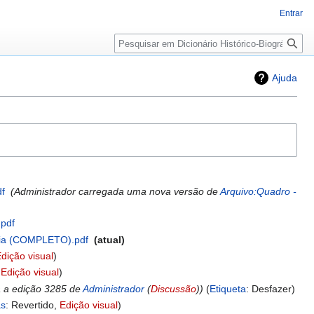
Entrar
Pesquisa
Ajuda
df
‎
Administrador carregada uma nova versão de
Arquivo:Quadro -
.pdf
‎
ória (COMPLETO).pdf
‎
atual
dição visual
:
Edição visual
a a edição 3285 de
Administrador
(
Discussão
)
Etiqueta
:
Desfazer
as
:
Revertido
Edição visual