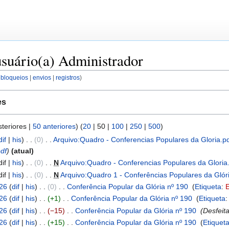
usuário(a) Administrador
 bloqueios
envios
registros
es
teriores
|
50 anteriores
) (
20
|
50
|
100
|
250
|
500
)
dif
his
0
‎
Arquivo:Quadro - Conferencias Populares da Gloria.p
pdf
atual
dif
his
0
‎
N
Arquivo:Quadro - Conferencias Populares da Gloria
dif
his
0
‎
N
Arquivo:Quadro 1 - Conferências Populares da Gl
026
dif
his
0
‎
Conferência Popular da Glória nº 190
‎
Etiqueta
:
E
026
dif
his
+1
‎
Conferência Popular da Glória nº 190
‎
Etiqueta
026
dif
his
−15
‎
Conferência Popular da Glória nº 190
‎
Desfeit
026
dif
his
+15
‎
Conferência Popular da Glória nº 190
‎
Etiquet