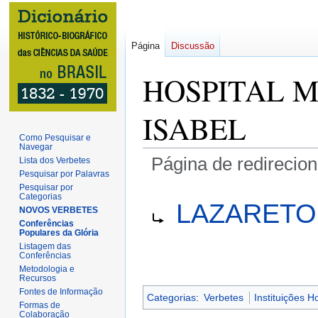
Página
Discussão
HOSPITAL M
ISABEL
Como Pesquisar e
Navegar
Página de redirecio
Lista dos Verbetes
Pesquisar por Palavras
Pesquisar por
Ir
Ir
Redirecionar para:
Categorias
LAZARETO
para
para
NOVOS VERBETES
Conferências
navegação
pesquisar
Populares da Glória
Listagem das
Conferências
Metodologia e
Recursos
Fontes de Informação
Categorias
:
Verbetes
Instituições H
Formas de
Colaboração