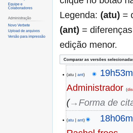
clique no botão na
Equipe e
Colaboradores
Legenda:
(atu)
= d
Administração
Novo Verbete
(ant)
= diferenças
Upload de arquivos
Versão para impressão
edição menor.
25
19h53mi
atu
ant
de
agosto
Administrador
di
de
2023
→‎Forma de cit
24
18h06mi
atu
ant
de
agosto