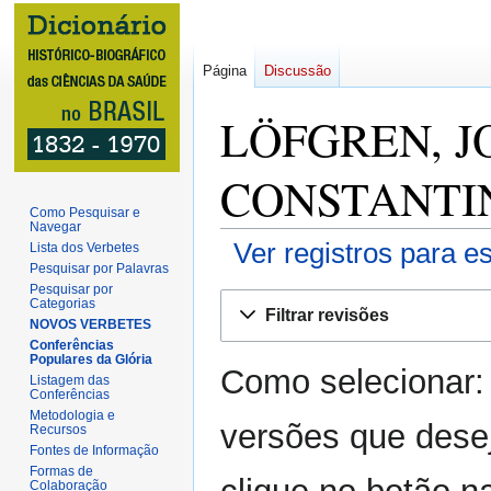
Página
Discussão
LÖFGREN, 
CONSTANTIN: 
Como Pesquisar e
Navegar
Ver registros para e
Lista dos Verbetes
Pesquisar por Palavras
Pesquisar por
Ir
Ir
Categorias
Filtrar revisões
para
para
NOVOS VERBETES
Conferências
navegação
pesquisar
Populares da Glória
Como selecionar:
Listagem das
Conferências
Metodologia e
versões que dese
Recursos
Fontes de Informação
Formas de
Colaboração