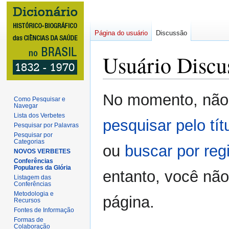
Página do usuário
Discussão
Usuário Discu
Ir
Ir
No momento, não 
Como Pesquisar e
para
para
Navegar
navegação
pesquisar
Lista dos Verbetes
pesquisar pelo tít
Pesquisar por Palavras
Pesquisar por
Categorias
ou
buscar por reg
NOVOS VERBETES
Conferências
Populares da Glória
entanto, você não
Listagem das
Conferências
Metodologia e
página.
Recursos
Fontes de Informação
Formas de
Colaboração