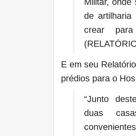
Militar, ond
de artilhari
crear para
(RELATÓRIO,
E em seu Relatório
prédios para o Hosp
“Junto dest
duas casa
conveniente