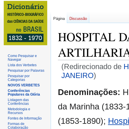
Página
Discussão
HOSPITAL D
ARTILHARI
Como Pesquisar e
Navegar
(Redirecionado de
H
Lista dos Verbetes
Pesquisar por Palavras
JANEIRO
)
Pesquisar por
Categorias
NOVOS VERBETES
Ir
Ir
Denominações:
H
Conferências
para
para
Populares da Glória
Listagem das
navegação
pesquisar
Conferências
da Marinha (1833-
Metodologia e
Recursos
(1853-1890);
Hospi
Fontes de Informação
Formas de
Colaboração